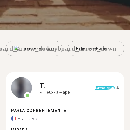
oard_arrow_down
keyboard_arrow_down
Francese
Rillieux-la-Pape
T.
4
format_quote
Rillieux-la-Pape
PARLA CORRENTEMENTE
Francese