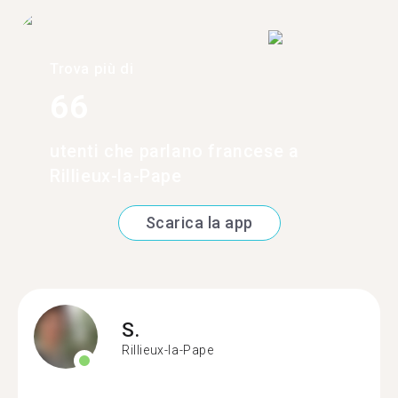
Trova più di
66
utenti che parlano francese a
Rillieux-la-Pape
Scarica la app
S.
Rillieux-la-Pape