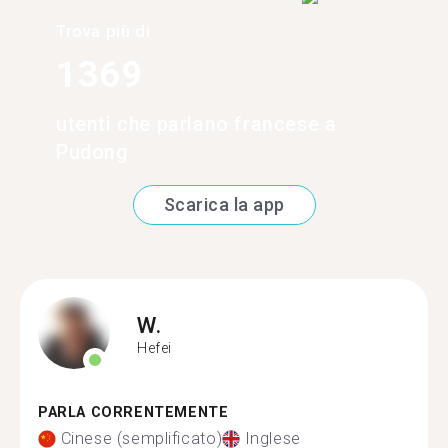
Trova più di
1369
utenti che parlano francese a
Pudong
Scarica la app
W.
Hefei
PARLA CORRENTEMENTE
Cinese (semplificato)
Inglese