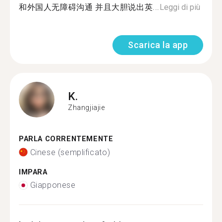
和外国人无障碍沟通 并且大胆说出英...
Leggi di più
Scarica la app
K.
Zhangjiajie
PARLA CORRENTEMENTE
Cinese (semplificato)
IMPARA
Giapponese