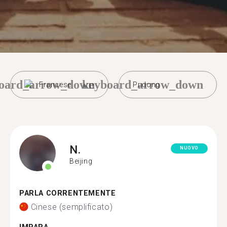
oard_arrow_down
keyboard_arrow_down
Francese
Pudong
N.
NUOVO
Beijing
PARLA CORRENTEMENTE
Cinese (semplificato)