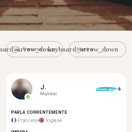
oard_arrow_down
keyboard_arrow_down
Francese
Mumbai
J.
6
format_quote
Mumbai
PARLA CORRENTEMENTE
Francese
Inglese