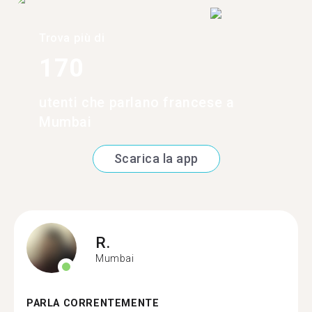
Trova più di
170
utenti che parlano francese a
Mumbai
Scarica la app
R.
Mumbai
PARLA CORRENTEMENTE