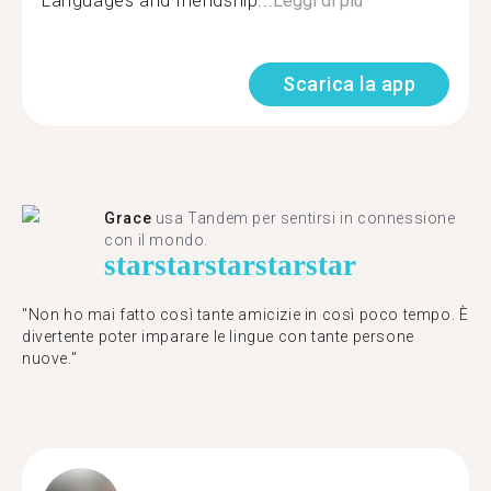
Languages and friendship...
Leggi di più
Scarica la app
Grace
usa Tandem per sentirsi in connessione
con il mondo.
star
star
star
star
star
"Non ho mai fatto così tante amicizie in così poco tempo. È
divertente poter imparare le lingue con tante persone
nuove."