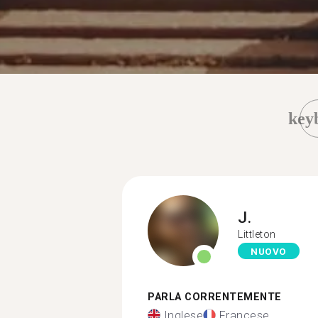
key
J.
Littleton
NUOVO
PARLA CORRENTEMENTE
Inglese
Francese