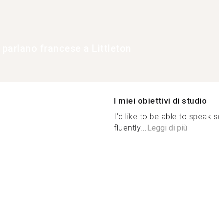
 parlano francese a Littleton
I miei obiettivi di studio
I’d like to be able to spea
fluently...
Leggi di più