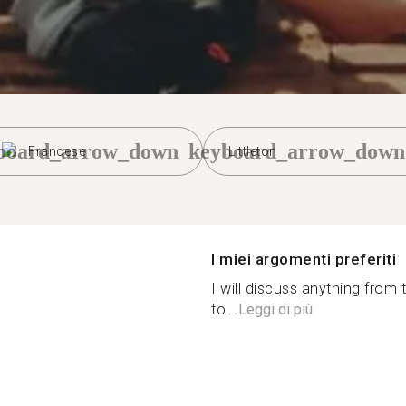
board_arrow_down
keyboard_arrow_down
Francese
Littleton
I miei argomenti preferiti
I will discuss anything from
to...
Leggi di più