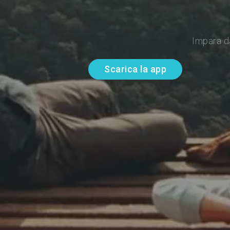
Impara d
Scarica la app