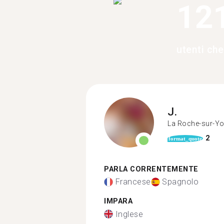
12
utenti ch
J.
La Roche-sur-Y
2
format_quote
PARLA CORRENTEMENTE
Francese
Spagnolo
IMPARA
Inglese