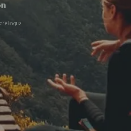
on
drelingua