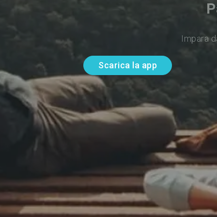
P
Impara d
Scarica la app