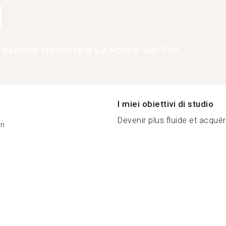
1
e parlano francese a La Roche-sur-Yon
I miei obiettivi di studio
Devenir plus fluide et acquér
on