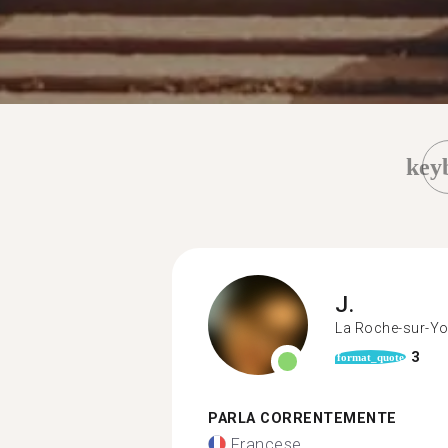
key
J.
La Roche-sur-Y
3
format_quote
PARLA CORRENTEMENTE
Francese