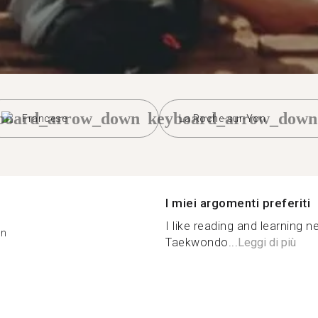
board_arrow_down
keyboard_arrow_down
Francese
La Roche-sur-Yon
I miei argomenti preferiti
I like reading and learning n
on
Taekwondo...
Leggi di più