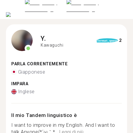
Y.
2
format_quote
Kawaguchi
PARLA CORRENTEMENTE
Giapponese
IMPARA
Inglese
Il mio Tandem linguistico è
I want to improve in my English. And l want to
talk Anyone(*´ω｀*...
Leggi di più