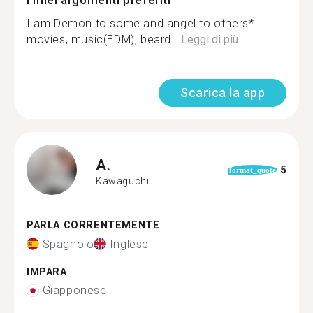
I miei argomenti preferiti
I am Demon to some and angel to others*
movies, music(EDM), beard...
Leggi di più
Scarica la app
A.
5
format_quote
Kawaguchi
PARLA CORRENTEMENTE
Spagnolo
Inglese
IMPARA
Giapponese