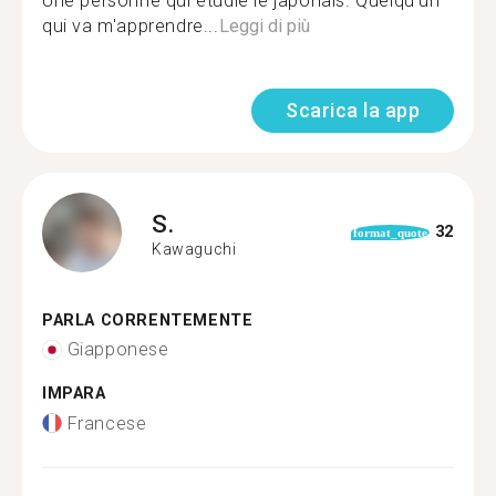
Une personne qui étudie le japonais. Quelqu'un
qui va m'apprendre...
Leggi di più
Scarica la app
S.
32
format_quote
Kawaguchi
PARLA CORRENTEMENTE
Giapponese
IMPARA
Francese