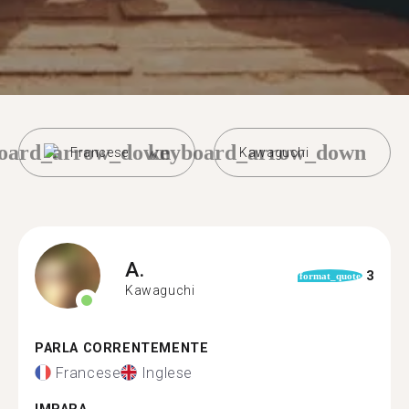
oard_arrow_down
keyboard_arrow_down
Francese
Kawaguchi
A.
3
format_quote
Kawaguchi
PARLA CORRENTEMENTE
Francese
Inglese