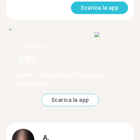
Scarica la app
Trova più di
392
utenti che parlano francese a
Kawaguchi
Scarica la app
A.