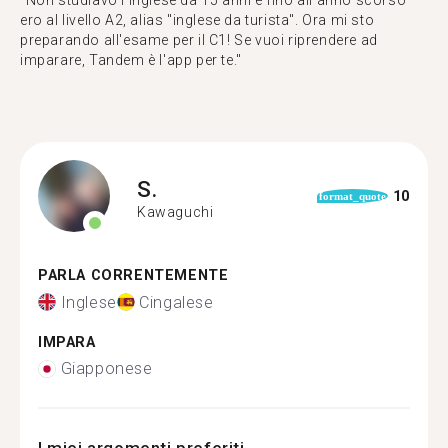
"Non studiavo l'inglese da 15 anni e fino all'anno scorso
ero al livello A2, alias "inglese da turista". Ora mi sto
preparando all'esame per il C1! Se vuoi riprendere ad
imparare, Tandem è l'app per te."
S.
10
format_quote
Kawaguchi
PARLA CORRENTEMENTE
Inglese
Cingalese
IMPARA
Giapponese