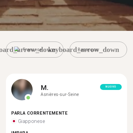
oard_arrow_down
keyboard_arrow_down
Francese
Besançon
M.
NUOVO
Asnières-sur-Seine
PARLA CORRENTEMENTE
Giapponese