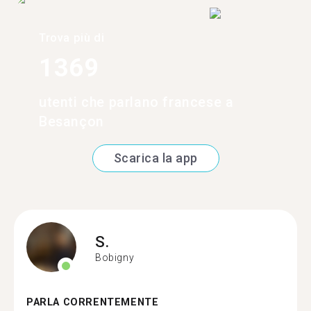
Trova più di
1369
utenti che parlano francese a
Besançon
Scarica la app
S.
Bobigny
PARLA CORRENTEMENTE