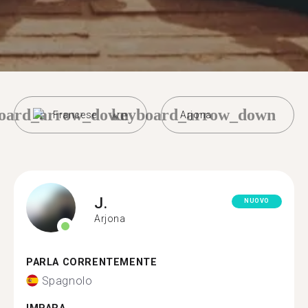
oard_arrow_down
keyboard_arrow_down
Francese
Arjona
J.
NUOVO
Arjona
PARLA CORRENTEMENTE
Spagnolo