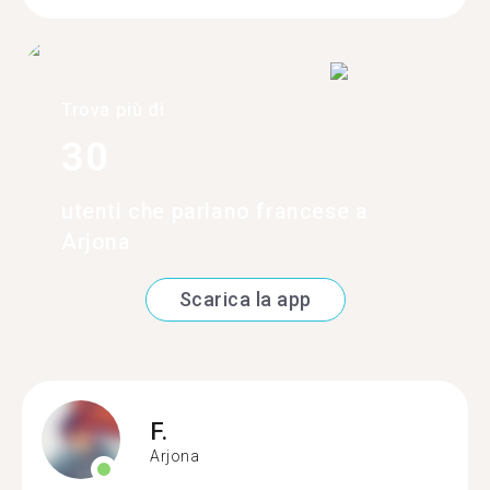
Trova più di
30
utenti che parlano francese a
Arjona
Scarica la app
F.
Arjona