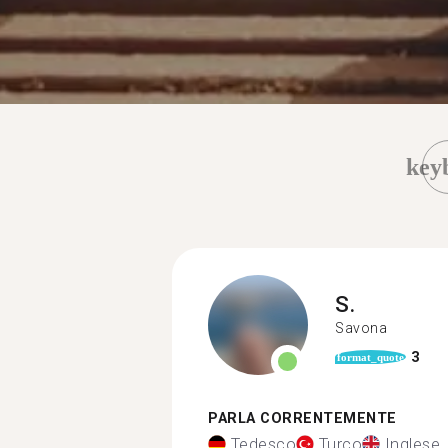
key
S.
Savona
3
format_quote
PARLA CORRENTEMENTE
Tedesco
Turco
Inglese