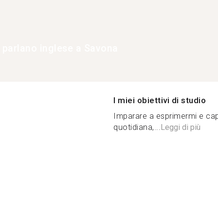
e parlano inglese a Savona
I miei obiettivi di studio
Imparare a esprimermi e capir
quotidiana,...
Leggi di più