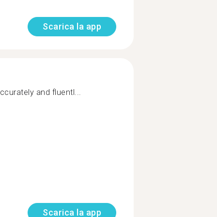
Scarica la app
ccurately and fluentl...
Scarica la app