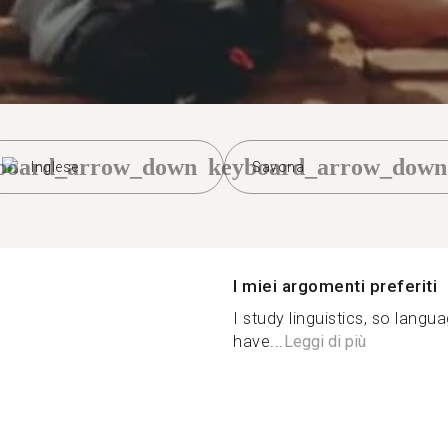
board_arrow_down
keyboard_arrow_down
Inglese
Savona
I miei argomenti preferiti
I study linguistics, so lang
have...
Leggi di più