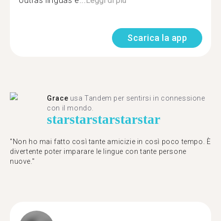
outras línguas e...
Leggi di più
Scarica la app
Grace
usa Tandem per sentirsi in connessione
con il mondo.
star
star
star
star
star
"Non ho mai fatto così tante amicizie in così poco tempo. È
divertente poter imparare le lingue con tante persone
nuove."