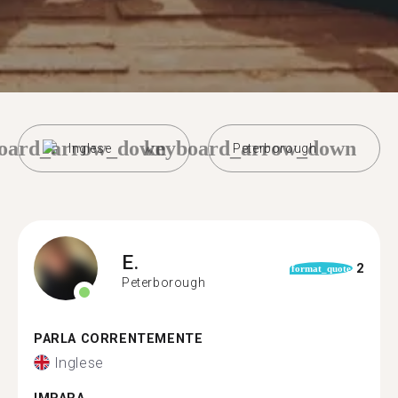
oard_arrow_down
keyboard_arrow_down
Inglese
Peterborough
E.
2
format_quote
Peterborough
PARLA CORRENTEMENTE
Inglese