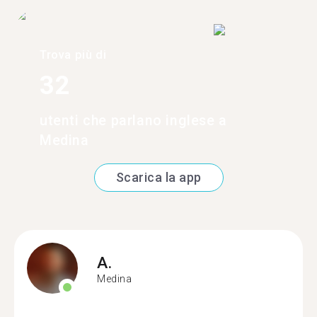
Trova più di
32
utenti che parlano inglese a
Medina
Scarica la app
A.
Medina