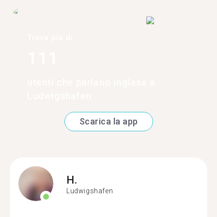
Trova più di
111
utenti che parlano inglese a
Ludwigshafen
Scarica la app
H.
Ludwigshafen