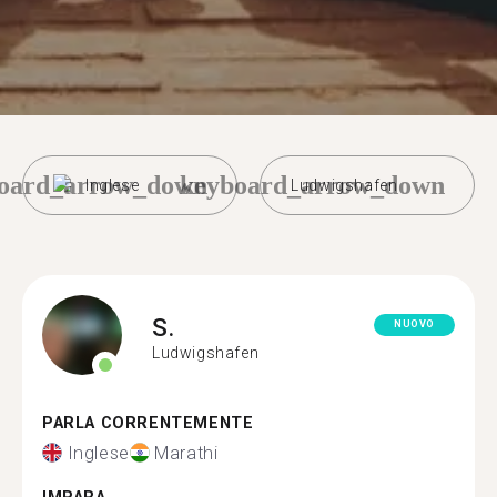
oard_arrow_down
keyboard_arrow_down
Inglese
Ludwigshafen
S.
NUOVO
Ludwigshafen
PARLA CORRENTEMENTE
Inglese
Marathi