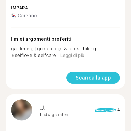
IMPARA
Coreano
I miei argomenti preferiti
gardening | guinea pigs & birds | hiking |
‍♀️selflove & selfcare...
Leggi di più
Scarica la app
J.
4
format_quote
Ludwigshafen