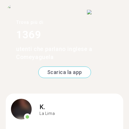
Trova più di
1369
utenti che parlano inglese a
Comeyaguela
Scarica la app
K.
La Lima