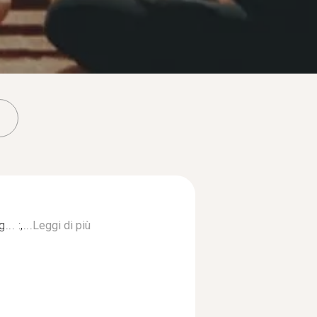
. :,...
Leggi di più