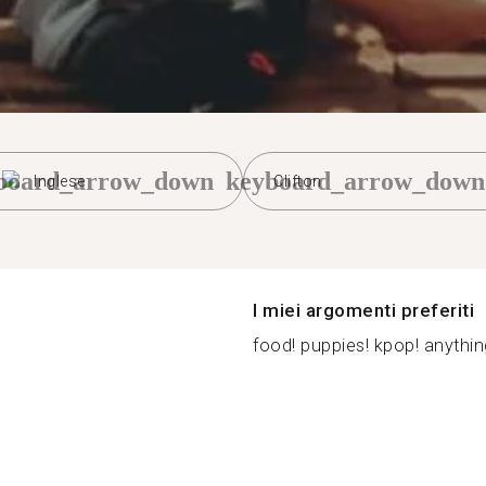
board_arrow_down
keyboard_arrow_down
Inglese
Clifton
I miei argomenti preferiti
food! puppies! kpop! anything..