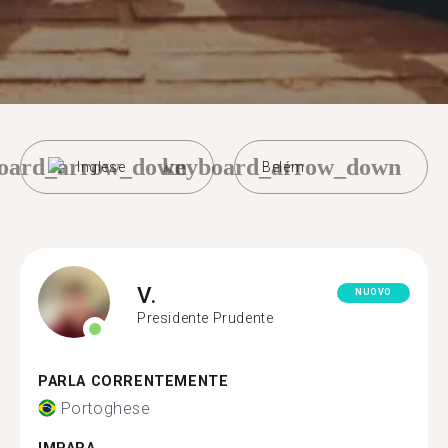
oard_arrow_down
keyboard_arrow_down
Inglese
Belém
V.
NUOVO
Presidente Prudente
PARLA CORRENTEMENTE
Portoghese