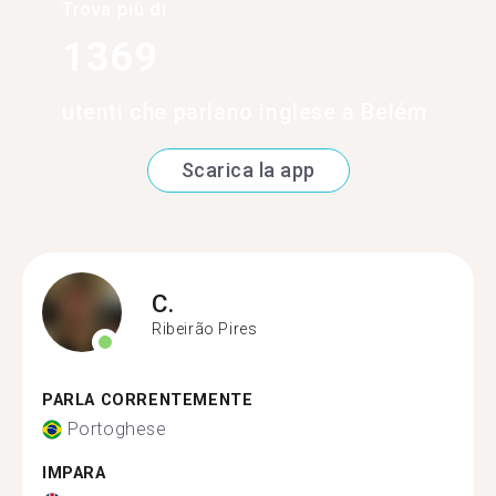
Trova più di
1369
utenti che parlano inglese a Belém
Scarica la app
C.
Ribeirão Pires
PARLA CORRENTEMENTE
Portoghese
IMPARA