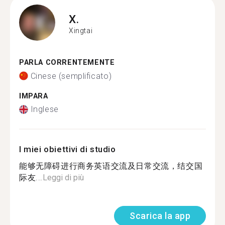
X.
Xingtai
PARLA CORRENTEMENTE
Cinese (semplificato)
IMPARA
Inglese
I miei obiettivi di studio
能够无障碍进行商务英语交流及日常交流，结交国
际友...
Leggi di più
Scarica la app