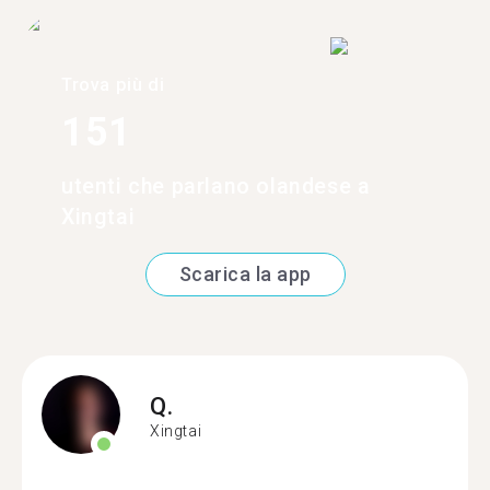
Trova più di
151
utenti che parlano olandese a
Xingtai
Scarica la app
Q.
Xingtai