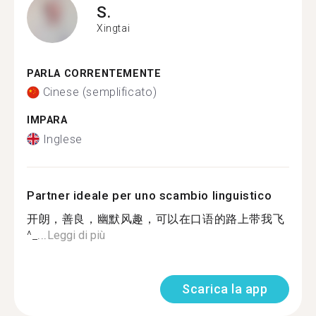
S.
Xingtai
PARLA CORRENTEMENTE
Cinese (semplificato)
IMPARA
Inglese
Partner ideale per uno scambio linguistico
开朗，善良，幽默风趣，可以在口语的路上带我飞
^_...
Leggi di più
Scarica la app