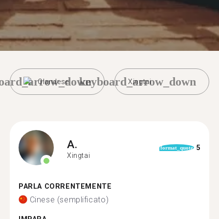
oard_arrow_down
keyboard_arrow_down
Olandese
Xingtai
A.
5
format_quote
Xingtai
PARLA CORRENTEMENTE
Cinese (semplificato)