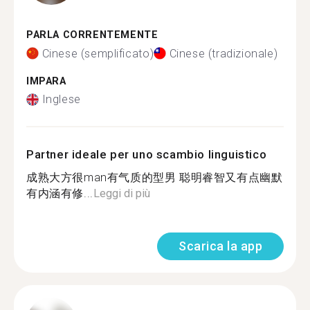
PARLA CORRENTEMENTE
Cinese (semplificato)
Cinese (tradizionale)
IMPARA
Inglese
Partner ideale per uno scambio linguistico
成熟大方很man有气质的型男 聪明睿智又有点幽默
有内涵有修...
Leggi di più
Scarica la app