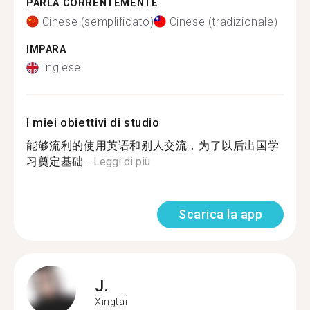
PARLA CORRENTEMENTE
Cinese (semplificato)
Cinese (tradizionale)
IMPARA
Inglese
I miei obiettivi di studio
能够流利的使用英语和别人交流，为了以后出国学
习奠定基础...
Leggi di più
Scarica la app
J.
Xingtai