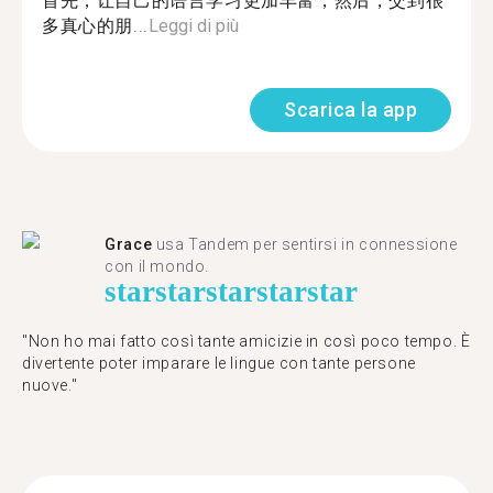
首先，让自己的语言学习更加丰富，然后，交到很
多真心的朋...
Leggi di più
Scarica la app
Grace
usa Tandem per sentirsi in connessione
con il mondo.
star
star
star
star
star
"Non ho mai fatto così tante amicizie in così poco tempo. È
divertente poter imparare le lingue con tante persone
nuove."