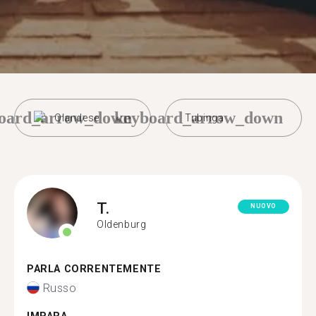
oard_arrow_down
keyboard_arrow_down
Olandese
Tubinga
T.
NUOVO
Oldenburg
PARLA CORRENTEMENTE
Russo