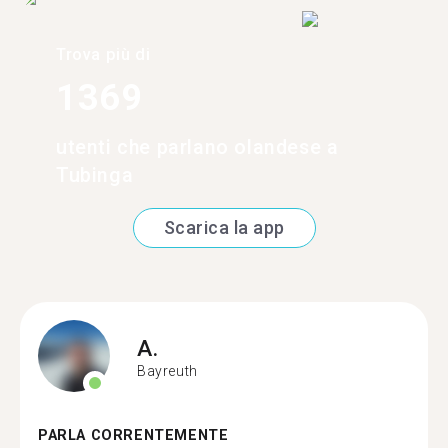
Trova più di
1369
utenti che parlano olandese a
Tubinga
Scarica la app
A.
Bayreuth
PARLA CORRENTEMENTE