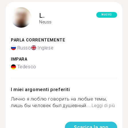
L.
NUOVO
Neuss
PARLA CORRENTEMENTE
Russo
Inglese
IMPARA
Tedesco
I miei argomenti preferiti
Лично я люблю говорить на любые темы,
лишь бы человек был душевный....
Leggi di più
Scarica la app