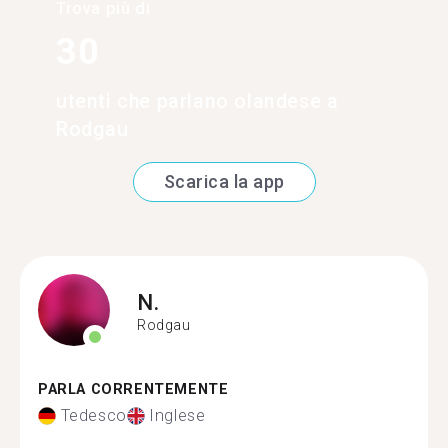
Trova più di
30
utenti che parlano olandese a
Rodgau
Scarica la app
N.
Rodgau
PARLA CORRENTEMENTE
Tedesco
Inglese