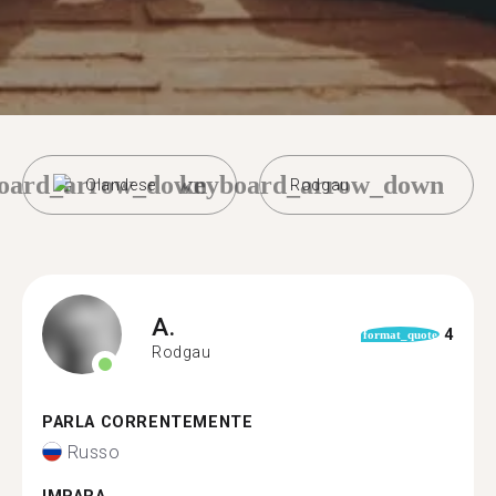
oard_arrow_down
keyboard_arrow_down
Olandese
Rodgau
A.
4
format_quote
Rodgau
PARLA CORRENTEMENTE
Russo