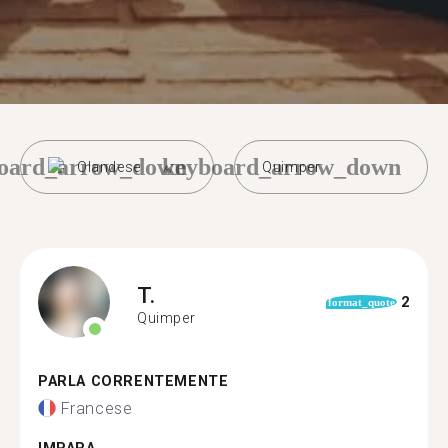
oard_arrow_down
keyboard_arrow_down
Olandese
Quimper
T.
2
format_quote
Quimper
PARLA CORRENTEMENTE
Francese