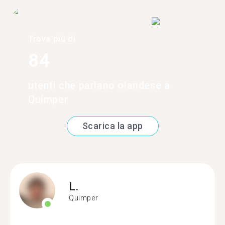
Trova più di
84
utenti che parlano olandese a
Quimper
Scarica la app
L.
Quimper