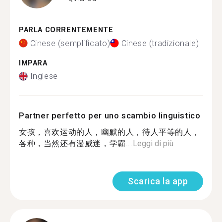
PARLA CORRENTEMENTE
Cinese (semplificato)
Cinese (tradizionale)
IMPARA
Inglese
Partner perfetto per uno scambio linguistico
女孩，喜欢运动的人，幽默的人，待人平等的人，
各种，当然还有漫威迷，学霸...
Leggi di più
Scarica la app