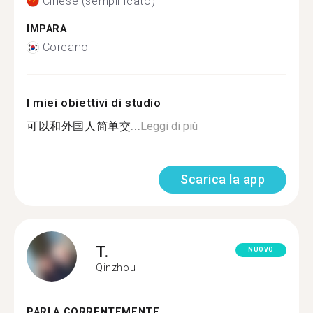
Cinese (semplificato)
IMPARA
Coreano
I miei obiettivi di studio
可以和外国人简单交...
Leggi di più
Scarica la app
T.
NUOVO
Qinzhou
PARLA CORRENTEMENTE