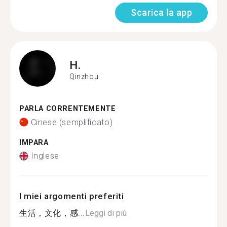
Scarica la app
H.
Qinzhou
PARLA CORRENTEMENTE
Cinese (semplificato)
IMPARA
Inglese
I miei argomenti preferiti
生活，文化，感...
Leggi di più