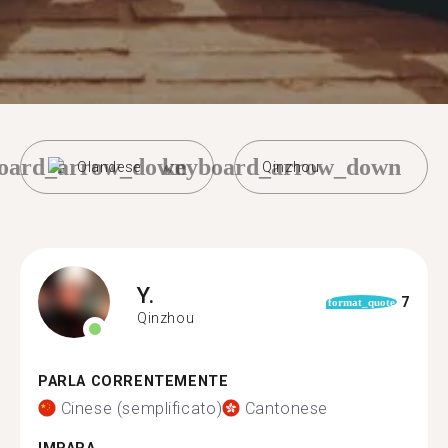
oard_arrow_down
keyboard_arrow_down
Olandese
Qinzhou
Y.
7
format_quote
Qinzhou
PARLA CORRENTEMENTE
Cinese (semplificato)
Cantonese