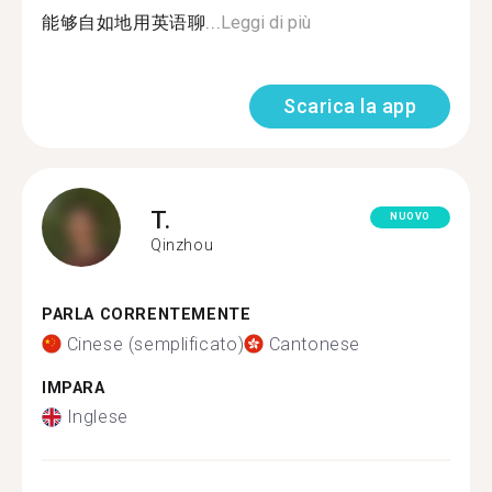
能够自如地用英语聊...
Leggi di più
Scarica la app
T.
NUOVO
Qinzhou
PARLA CORRENTEMENTE
Cinese (semplificato)
Cantonese
IMPARA
Inglese