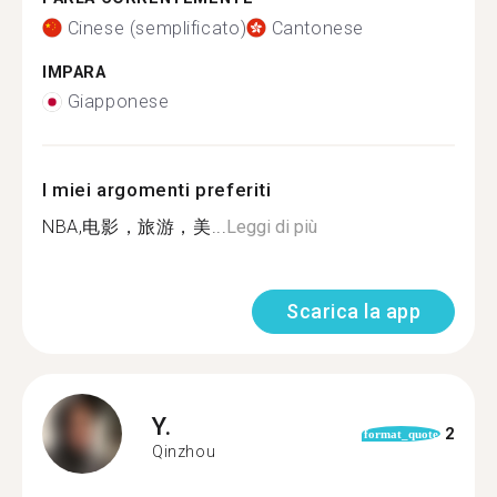
Cinese (semplificato)
Cantonese
IMPARA
Giapponese
I miei argomenti preferiti
NBA,电影，旅游，美...
Leggi di più
Scarica la app
Y.
2
format_quote
Qinzhou