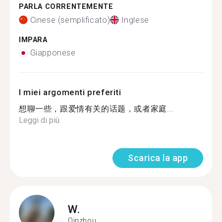
PARLA CORRENTEMENTE
Cinese (semplificato)
Inglese
IMPARA
Giapponese
I miei argomenti preferiti
想聊一些，跟爱情有关的话题，或者家庭...
Leggi di più
Scarica la app
W.
Qinzhou