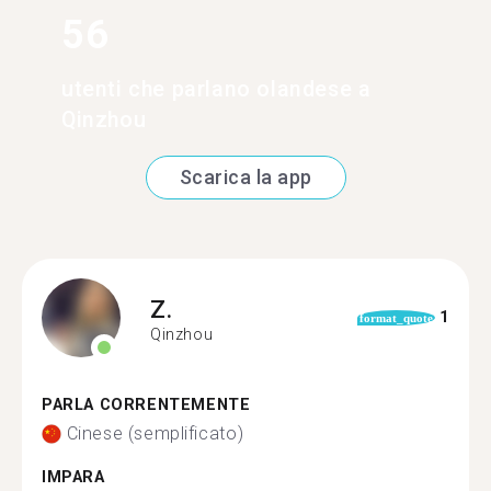
56
utenti che parlano olandese a
Qinzhou
Scarica la app
Z.
1
format_quote
Qinzhou
PARLA CORRENTEMENTE
Cinese (semplificato)
IMPARA