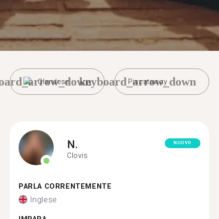
oard_arrow_down
keyboard_arrow_down
Olandese
Piscataway
N.
NUOVO
Clovis
PARLA CORRENTEMENTE
Inglese