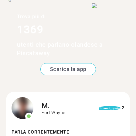
Trova più di
1369
utenti che parlano olandese a
Piscataway
Scarica la app
M.
2
format_quote
Fort Wayne
PARLA CORRENTEMENTE