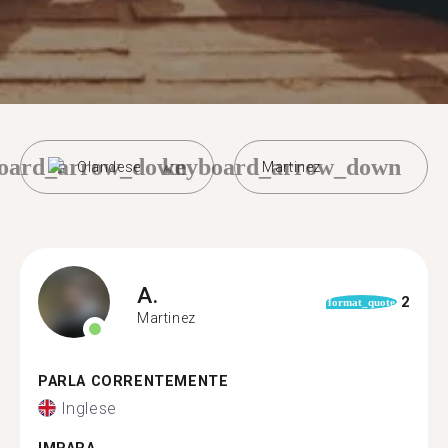
oard_arrow_down
keyboard_arrow_down
Olandese
Martinez
A.
2
format_quote
Martinez
PARLA CORRENTEMENTE
Inglese