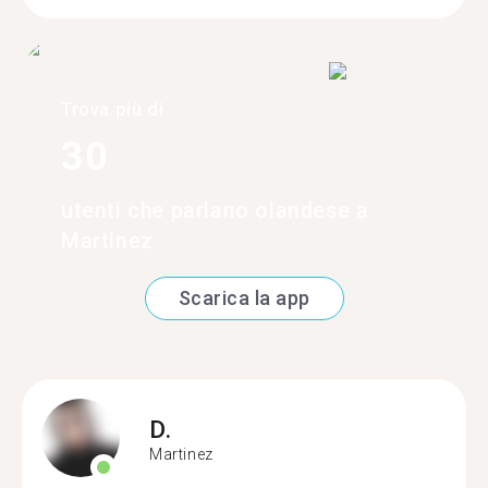
Trova più di
30
utenti che parlano olandese a
Martinez
Scarica la app
D.
Martinez