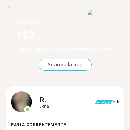
Trova più di
193
utenti che parlano olandese a Jena
Scarica la app
R.
6
format_quote
Jena
PARLA CORRENTEMENTE