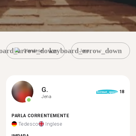
oard_arrow_down
keyboard_arrow_down
Olandese
Jena
G.
18
format_quote
Jena
PARLA CORRENTEMENTE
Tedesco
Inglese