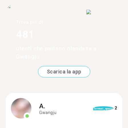
Trova più di
481
utenti che parlano olandese a
Gwangju
Scarica la app
A.
2
format_quote
Gwangju