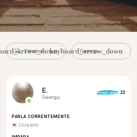
oard_arrow_down
keyboard_arrow_down
Olandese
Gwangju
E.
22
format_quote
Gwangju
PARLA CORRENTEMENTE
Coreano