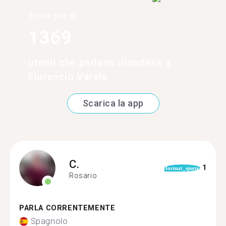
Trova più di
1369
utenti che parlano olandese a
Florencio Varela
Scarica la app
C.
1
format_quote
Rosario
PARLA CORRENTEMENTE
Spagnolo