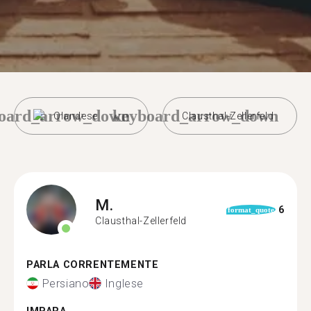
oard_arrow_down
keyboard_arrow_down
Olandese
Clausthal-Zellerfeld
M.
6
format_quote
Clausthal-Zellerfeld
PARLA CORRENTEMENTE
Persiano
Inglese