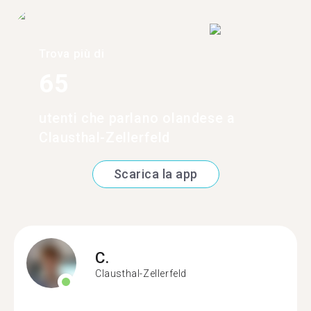
Trova più di
65
utenti che parlano olandese a
Clausthal-Zellerfeld
Scarica la app
C.
Clausthal-Zellerfeld