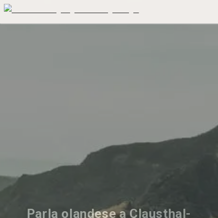
Parla olandese a Clausthal-