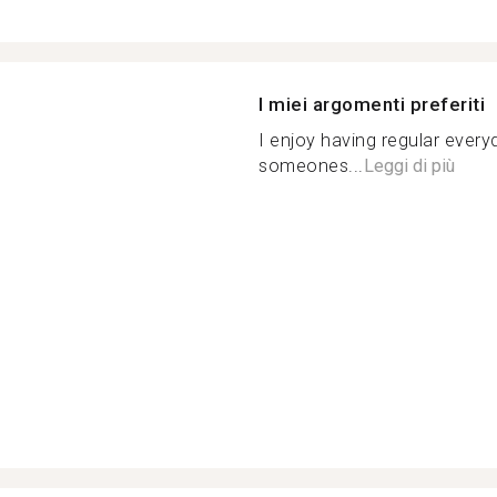
I miei argomenti preferiti
I enjoy having regular ever
someones...
Leggi di più