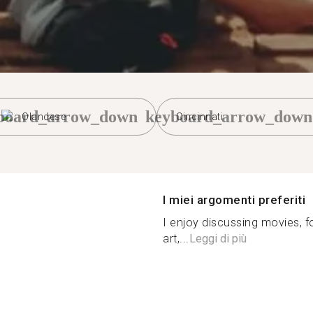
board_arrow_down
keyboard_arrow_down
Olandese
Cincinnati
I miei argomenti preferiti
I enjoy discussing movies, f
art,...
Leggi di più