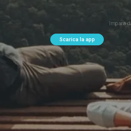
Impara d
Scarica la app