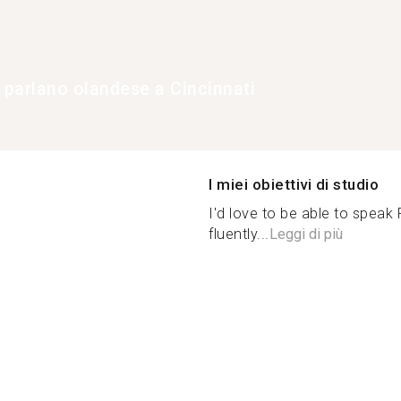
e parlano olandese a Cincinnati
I miei obiettivi di studio
I'd love to be able to spea
fluently...
Leggi di più