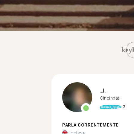
key
J.
Cincinnati
2
format_quote
PARLA CORRENTEMENTE
Inglese