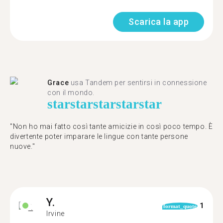
Scarica la app
Grace
usa Tandem per sentirsi in connessione
con il mondo.
star
star
star
star
star
"Non ho mai fatto così tante amicizie in così poco tempo. È
divertente poter imparare le lingue con tante persone
nuove."
Y.
1
format_quote
Irvine