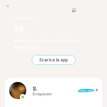
Trova più di
30
utenti che parlano olandese a
Bridgewater
Scarica la app
S.
1
format_quote
Bridgewater