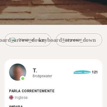
oard_arrow_down
keyboard_arrow_down
Olandese
Bridgewater
T.
121
format_quote
Bridgewater
PARLA CORRENTEMENTE
Inglese