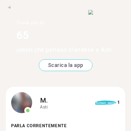
Trova più di
65
utenti che parlano olandese a Asti
Scarica la app
M.
1
format_quote
Asti
PARLA CORRENTEMENTE