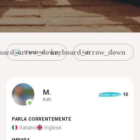
oard_arrow_down
keyboard_arrow_down
Olandese
Asti
M.
10
format_quote
Asti
PARLA CORRENTEMENTE
Italiano
Inglese