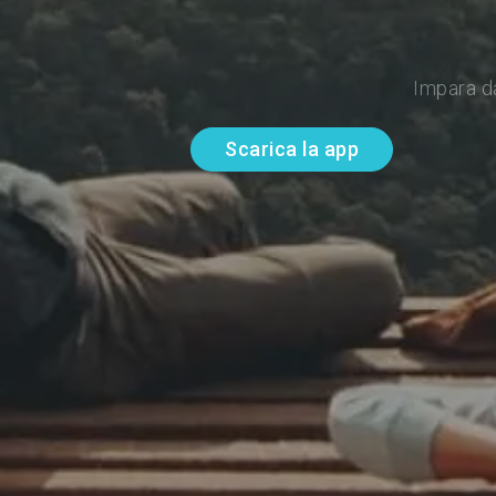
Impara d
Scarica la app