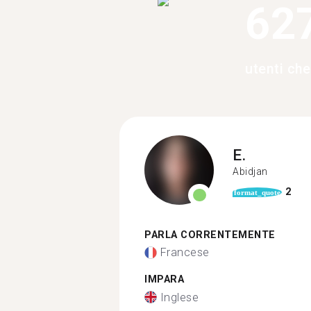
62
utenti ch
E.
Abidjan
2
format_quote
PARLA CORRENTEMENTE
Francese
IMPARA
Inglese