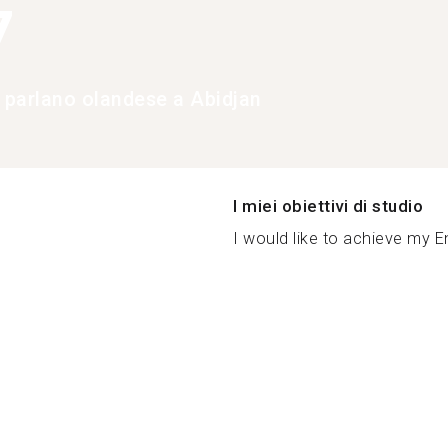
7
e parlano olandese a Abidjan
I miei obiettivi di studio
I would like to achieve my En