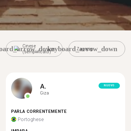
Cinese
oard_arrow_down
keyboard_arrow_down
Zagazig
(semplificato)
A.
NUOVO
Giza
PARLA CORRENTEMENTE
Portoghese