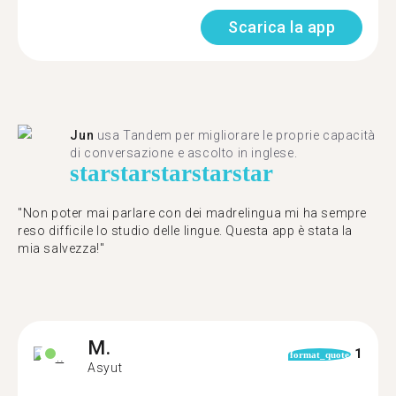
Scarica la app
Jun
usa Tandem per migliorare le proprie capacità
di conversazione e ascolto in inglese.
star
star
star
star
star
"Non poter mai parlare con dei madrelingua mi ha sempre
reso difficile lo studio delle lingue. Questa app è stata la
mia salvezza!"
M.
1
format_quote
Asyut