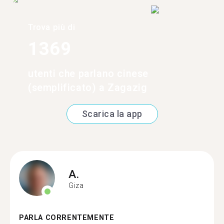
Trova più di
1369
utenti che parlano cinese
(semplificato) a Zagazig
Scarica la app
A.
Giza
PARLA CORRENTEMENTE