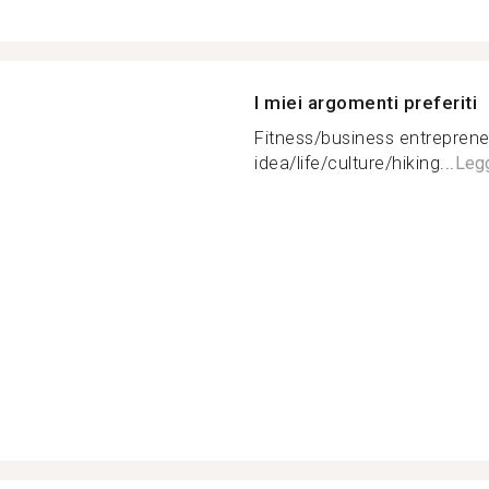
I miei argomenti preferiti
Fitness/business entrepren
idea/life/culture/hiking...
Legg