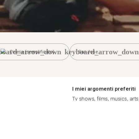
board_arrow_down
keyboard_arrow_down
Cinese (semplificato)
San Jose
I miei argomenti preferiti
Tv shows, films, musics, arts,