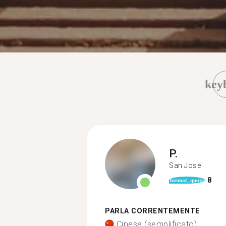
key
P.
San Jose
8
format_quote
PARLA CORRENTEMENTE
Cinese (semplificato)