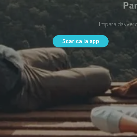
Par
Impara davvero
Scarica la app