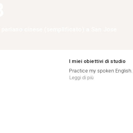
8
e parlano cinese (semplificato) a San Jose
I miei obiettivi di studio
Practice my spoken English. F
Leggi di più