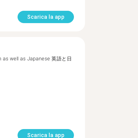
Scarica la app
lish as well as Japanese 英語と日
Scarica la app