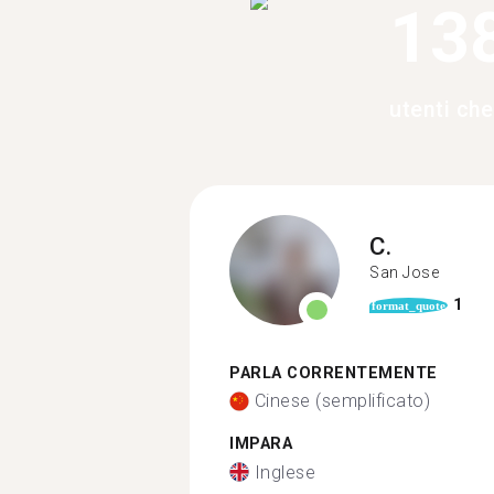
13
utenti ch
C.
San Jose
1
format_quote
PARLA CORRENTEMENTE
Cinese (semplificato)
IMPARA
Inglese