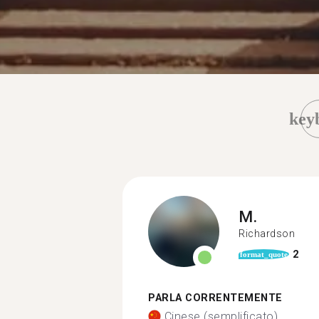
key
M.
Richardson
2
format_quote
PARLA CORRENTEMENTE
Cinese (semplificato)