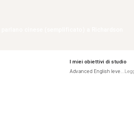
e parlano cinese (semplificato) a Richardson
I miei obiettivi di studio
Advanced English leve...
Legg