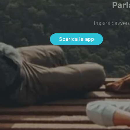
Parl
Impara davvero
Scarica la app