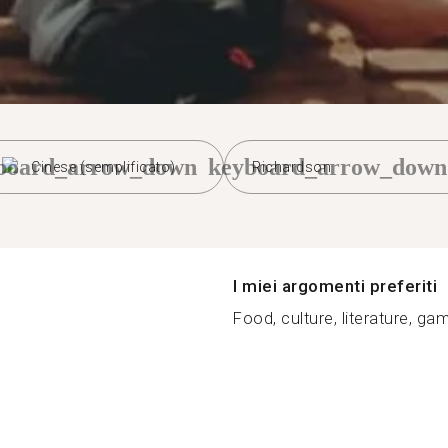
board_arrow_down
keyboard_arrow_down
Cinese (semplificato)
Richardson
I miei argomenti preferiti
Food, culture, literature, gam