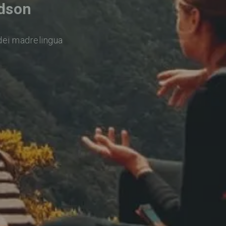
rdson
dei madrelingua