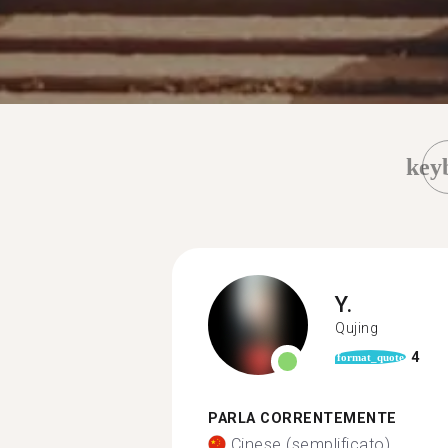
key
Y.
Qujing
4
format_quote
PARLA CORRENTEMENTE
Cinese (semplificato)