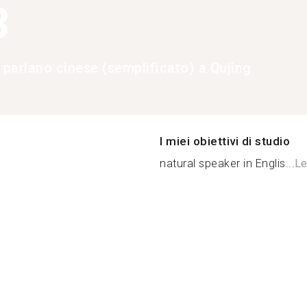
3
 parlano cinese (semplificato) a Qujing
I miei obiettivi di studio
natural speaker in Englis...
Le