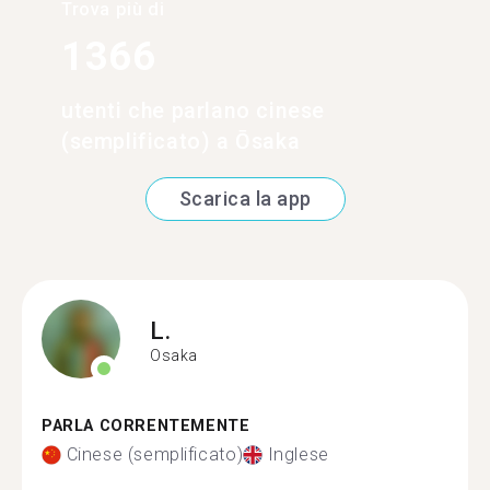
Trova più di
1366
utenti che parlano cinese
(semplificato) a Ōsaka
Scarica la app
L.
Osaka
PARLA CORRENTEMENTE
Cinese (semplificato)
Inglese