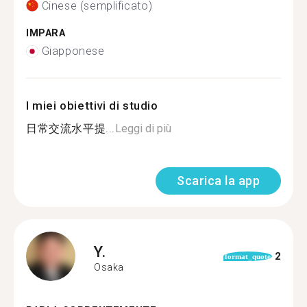
Cinese (semplificato)
IMPARA
Giapponese
I miei obiettivi di studio
日常交流水平提...
Leggi di più
Scarica la app
Y.
2
format_quote
Osaka