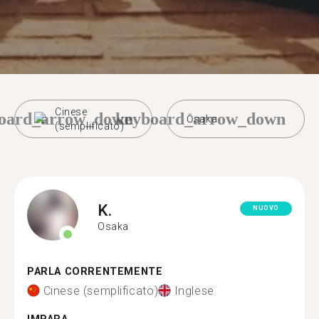
Cinese
oard_arrow_down
keyboard_arrow_down
Ōsaka
(semplificato)
K.
NUOVO
Osaka
PARLA CORRENTEMENTE
Cinese (semplificato)
Inglese