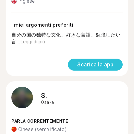
Inglese
I miei argomenti preferiti
自分の国の独特な文化、好きな言語、勉強したい
言...
Leggi di più
Scarica la app
S.
Osaka
PARLA CORRENTEMENTE
Cinese (semplificato)