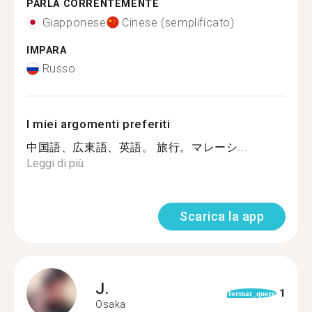
PARLA CORRENTEMENTE
Giapponese
Cinese (semplificato)
IMPARA
Russo
I miei argomenti preferiti
中国語、広東語、英語。 旅行。マレーシ...
Leggi di più
Scarica la app
J.
1
format_quote
Osaka