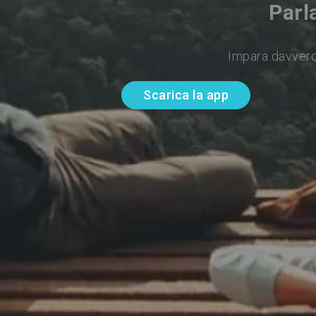
Parl
Impara davvero
Scarica la app