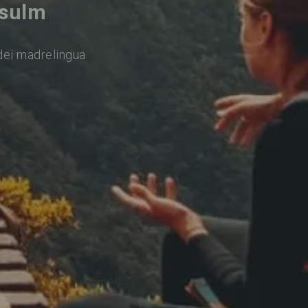
rsulm
dei madrelingua