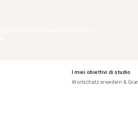
 parlano cinese (semplificato) a
lm
I miei obiettivi di studio
Wortschatz erweitern & Gram