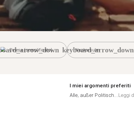
board_arrow_down
keyboard_arrow_down
Cinese (semplificato)
Neckarsulm
I miei argomenti preferiti
Alle, außer Politisch...
Leggi d