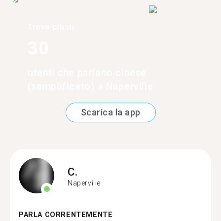
Trova più di
30
utenti che parlano cinese
(semplificato) a Naperville
Scarica la app
C.
Naperville
PARLA CORRENTEMENTE