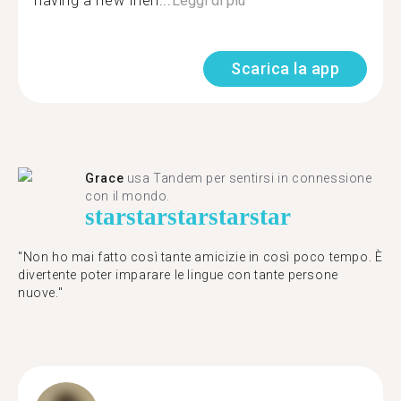
having a new frien...
Leggi di più
Scarica la app
Grace
usa Tandem per sentirsi in connessione
con il mondo.
star
star
star
star
star
"Non ho mai fatto così tante amicizie in così poco tempo. È
divertente poter imparare le lingue con tante persone
nuove."