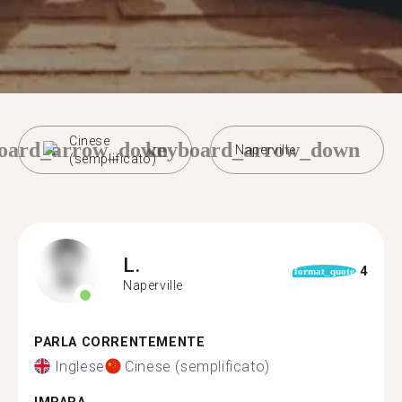
Cinese
oard_arrow_down
keyboard_arrow_down
Naperville
(semplificato)
L.
4
format_quote
Naperville
PARLA CORRENTEMENTE
Inglese
Cinese (semplificato)