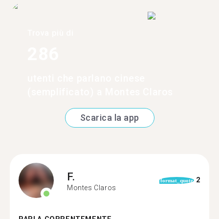
Trova più di
286
utenti che parlano cinese
(semplificato) a Montes Claros
Scarica la app
F.
2
format_quote
Montes Claros