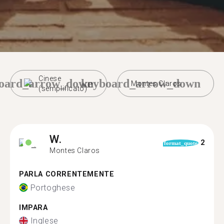
Cinese
oard_arrow_down
keyboard_arrow_down
Montes Claros
(semplificato)
W.
2
format_quote
Montes Claros
PARLA CORRENTEMENTE
Portoghese
IMPARA
Inglese