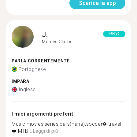
Scarica la app
J.
NUOVO
Montes Claros
PARLA CORRENTEMENTE
Portoghese
IMPARA
Inglese
I miei argomenti preferiti
Music,movies,series,cars(haha),soccer⚽️ travel
❤️ MTB...
Leggi di più