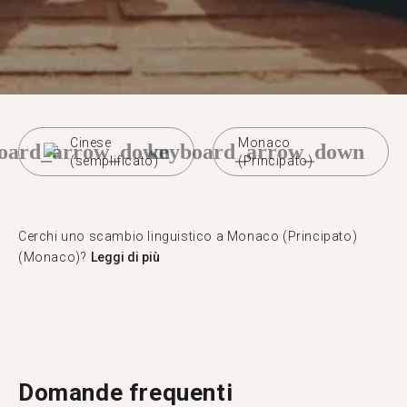
Cinese
Monaco
oard_arrow_down
keyboard_arrow_down
(semplificato)
(Principato)
Cerchi uno scambio linguistico a Monaco (Principato)
(Monaco)?
Leggi di più
Domande frequenti