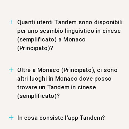
Quanti utenti Tandem sono disponibili
per uno scambio linguistico in cinese
(semplificato) a Monaco
(Principato)?
A Monaco (Principato) ci sono 1369 utenti per
Oltre a Monaco (Principato), ci sono
uno scambio linguistico in cinese (semplificato).
altri luoghi in Monaco dove posso
trovare un Tandem in cinese
(semplificato)?
Puoi trovare un Tandem in cinese (semplificato)
In cosa consiste l'app Tandem?
anche a %%randomCity%%.