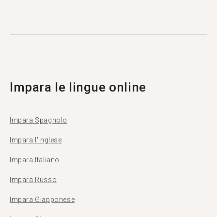
Tandem è un'applicazione per lo scambio
linguistico dove gli utenti si insegnano a vicenda
la propria lingua madre. Più di 500.000 persone
visitano Tandem ogni mese, e 1369 di loro sono
di Monaco (Principato).
Impara le lingue online
Impara Spagnolo
Impara l'Inglese
Impara Italiano
Impara Russo
Impara Giapponese