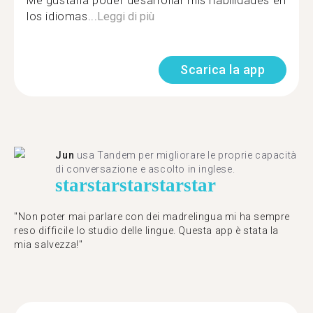
Me gustaría poder desarrollar mis habilidades en
los idiomas...
Leggi di più
Scarica la app
Jun
usa Tandem per migliorare le proprie capacità
di conversazione e ascolto in inglese.
star
star
star
star
star
"Non poter mai parlare con dei madrelingua mi ha sempre
reso difficile lo studio delle lingue. Questa app è stata la
mia salvezza!"