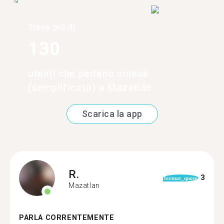
Trova più di
130
utenti che parlano cinese
(semplificato) a Mazatlán
Scarica la app
R.
3
format_quote
Mazatlan
PARLA CORRENTEMENTE