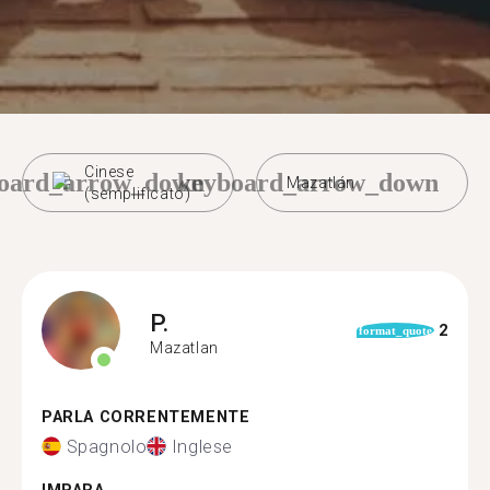
Cinese
oard_arrow_down
keyboard_arrow_down
Mazatlán
(semplificato)
P.
2
format_quote
Mazatlan
PARLA CORRENTEMENTE
Spagnolo
Inglese