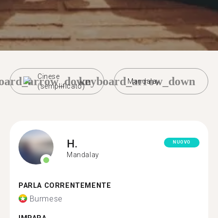
Cinese
oard_arrow_down
keyboard_arrow_down
Mandalay
(semplificato)
H.
NUOVO
Mandalay
PARLA CORRENTEMENTE
Burmese