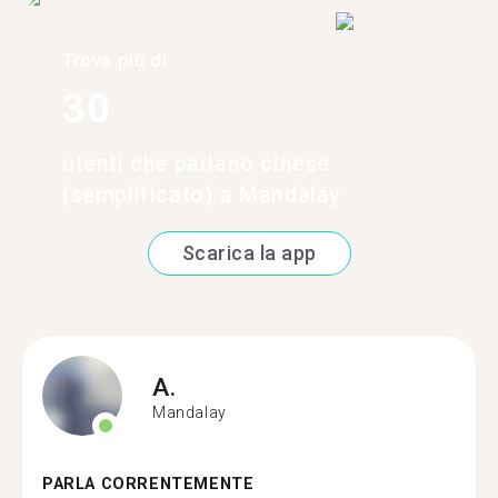
Trova più di
30
utenti che parlano cinese
(semplificato) a Mandalay
Scarica la app
A.
Mandalay
PARLA CORRENTEMENTE