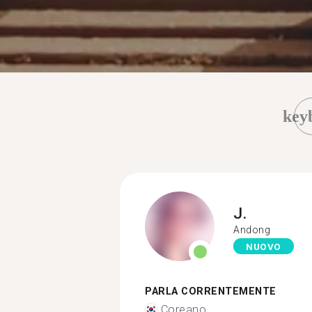
key
J.
Andong
NUOVO
PARLA CORRENTEMENTE
Coreano