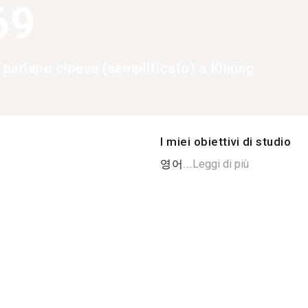
69
e parlano cinese (semplificato) a Kihung
I miei obiettivi di studio
영어...
Leggi di più