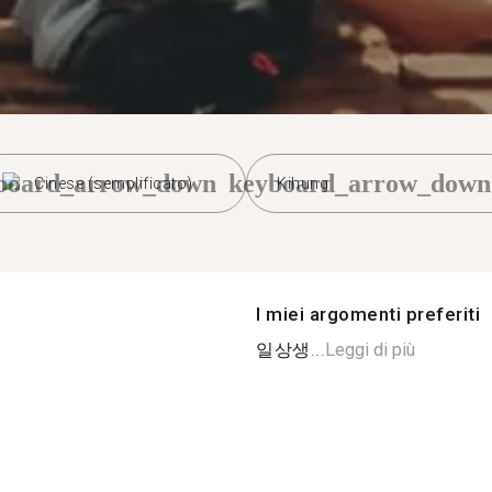
board_arrow_down
keyboard_arrow_down
Cinese (semplificato)
Kihung
I miei argomenti preferiti
일상생...
Leggi di più