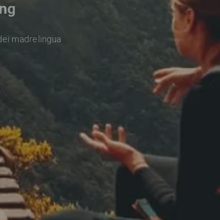
ung
dei madrelingua