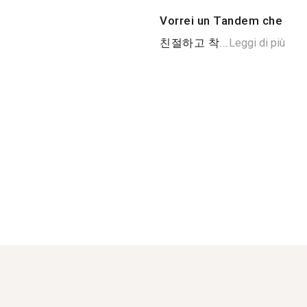
Vorrei un Tandem che
친절하고 착...
Leggi di più