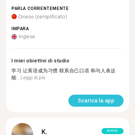
PARLA CORRENTEMENTE
Cinese (semplificato)
IMPARA
Inglese
I miei obiettivi di studio
学习 让英语成为习惯 联系自己口语 和与人表达
能...
Leggi di più
Scarica la app
K.
NUOVO