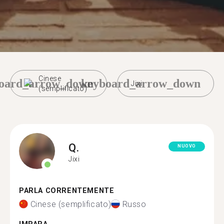
Cinese
oard_arrow_down
keyboard_arrow_down
Jixi
(semplificato)
Q.
NUOVO
Jixi
PARLA CORRENTEMENTE
Cinese (semplificato)
Russo