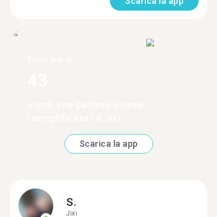
Scarica la app
Trova più di
43
utenti che parlano cinese
(semplificato) a Jixi
Scarica la app
S.
Jixi