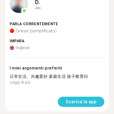
D.
Jixi
PARLA CORRENTEMENTE
Cinese (semplificato)
IMPARA
Inglese
I miei argomenti preferiti
日常生活、兴趣爱好.家庭生活.孩子教育问...
Leggi di più
Scarica la app