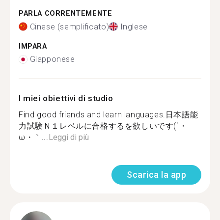
PARLA CORRENTEMENTE
Cinese (semplificato)
Inglese
IMPARA
Giapponese
I miei obiettivi di studio
Find good friends and learn languages.日本語能
力試験Ｎ１レベルに合格するを欲しいです(´・
ω・｀...
Leggi di più
Scarica la app