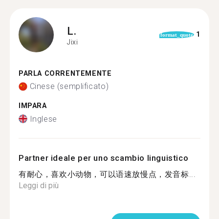
L.
1
format_quote
Jixi
PARLA CORRENTEMENTE
Cinese (semplificato)
IMPARA
Inglese
Partner ideale per uno scambio linguistico
有耐心，喜欢小动物，可以语速放慢点，发音标...
Leggi di più