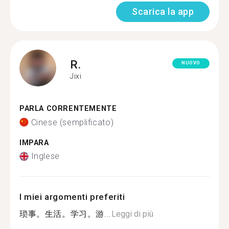
Scarica la app
R.
NUOVO
Jixi
PARLA CORRENTEMENTE
Cinese (semplificato)
IMPARA
Inglese
I miei argomenti preferiti
琐事。生活。学习。游...
Leggi di più