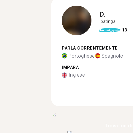
D.
Ipatinga
13
format_quote
PARLA CORRENTEMENTE
Portoghese
Spagnolo
IMPARA
Inglese
Trova più di