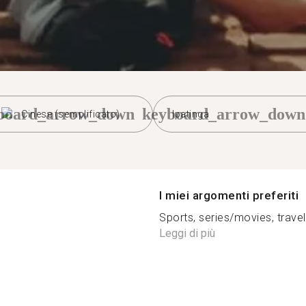
board_arrow_down
keyboard_arrow_down
Cinese (semplificato)
Ipatinga
I miei argomenti preferiti
Sports, series/movies, traveli
Leggi di più