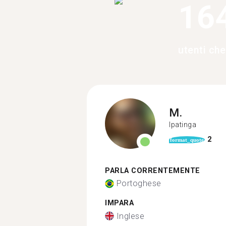
16
utenti che
M.
Ipatinga
2
format_quote
PARLA CORRENTEMENTE
Portoghese
IMPARA
Inglese