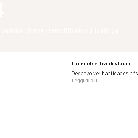
4
 parlano cinese (semplificato) a Ipatinga
I miei obiettivi di studio
Desenvolver habilidades bási
Leggi di più