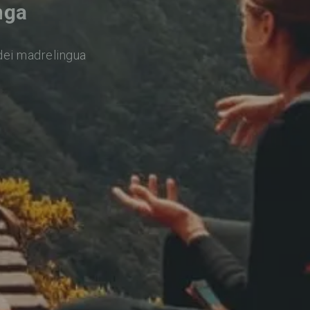
nga
dei madrelingua