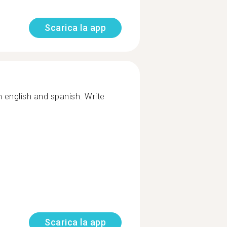
Scarica la app
n english and spanish. Write
Scarica la app