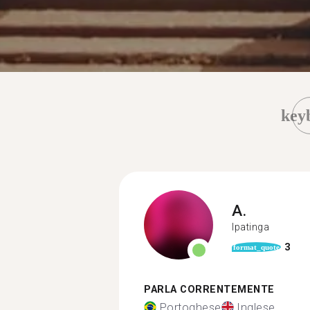
key
A.
Ipatinga
3
format_quote
PARLA CORRENTEMENTE
Portoghese
Inglese