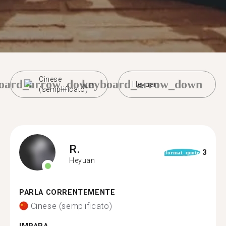
Cinese
oard_arrow_down
keyboard_arrow_down
Heyuan
(semplificato)
R.
3
format_quote
Heyuan
PARLA CORRENTEMENTE
Cinese (semplificato)