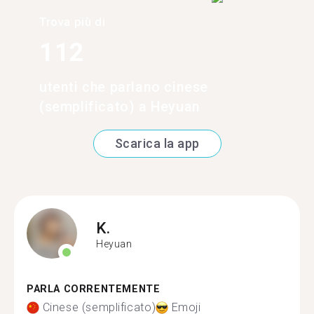
Trova più di
112
utenti che parlano cinese
(semplificato) a Heyuan
Scarica la app
K.
Heyuan
PARLA CORRENTEMENTE
Cinese (semplificato)
Emoji