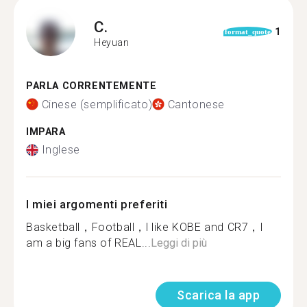
C.
1
format_quote
Heyuan
PARLA CORRENTEMENTE
Cinese (semplificato)
Cantonese
IMPARA
Inglese
I miei argomenti preferiti
Basketball，Football，l like KOBE and CR7，I
am a big fans of REAL...
Leggi di più
Scarica la app