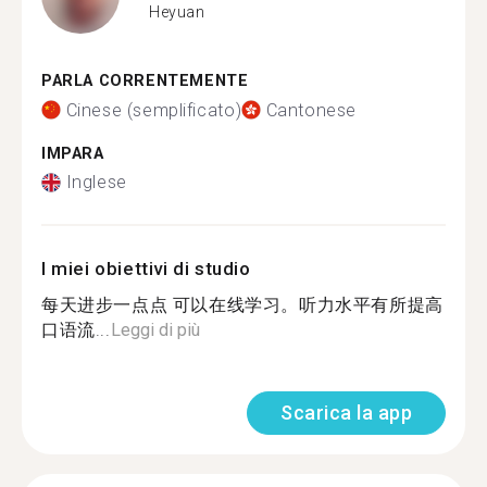
Heyuan
PARLA CORRENTEMENTE
Cinese (semplificato)
Cantonese
IMPARA
Inglese
I miei obiettivi di studio
每天进步一点点 可以在线学习。听力水平有所提高
口语流...
Leggi di più
Scarica la app