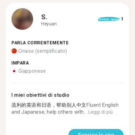
S.
1
format_quote
Heyuan
PARLA CORRENTEMENTE
Cinese (semplificato)
IMPARA
Giapponese
I miei obiettivi di studio
流利的英语和日语，帮助别人中文Fluent English
and Japanese, help others with...
Leggi di più
Scarica la app