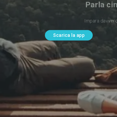
Parla ci
Impara davvero
Scarica la app