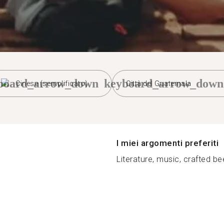
board_arrow_down
keyboard_arrow_down
Cinese (semplificato)
Città del Guatemala
I miei argomenti preferiti
Literature, music, crafted bee