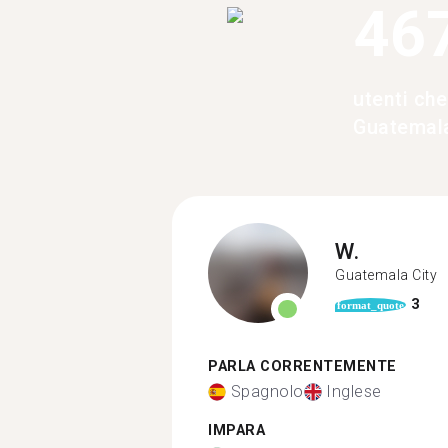
46
utenti che
Guatemal
W.
Guatemala City
3
format_quote
PARLA CORRENTEMENTE
Spagnolo
Inglese
IMPARA