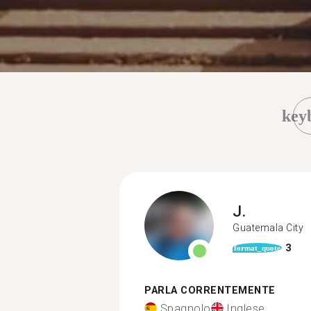
key
J.
Guatemala City
3
format_quote
PARLA CORRENTEMENTE
Spagnolo
Inglese