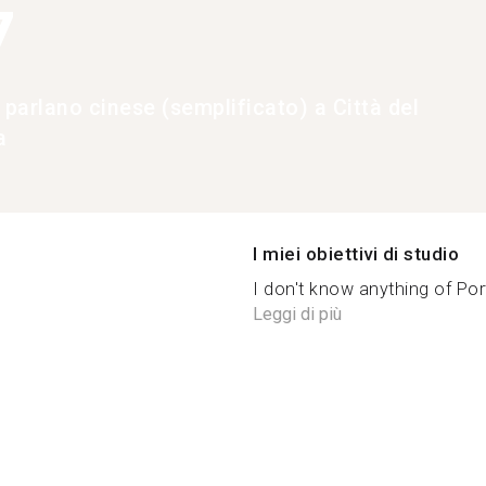
7
 parlano cinese (semplificato) a Città del
a
I miei obiettivi di studio
I don't know anything of Por
Leggi di più