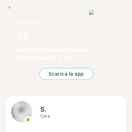
Trova più di
30
utenti che parlano cinese
(semplificato) a Gera
Scarica la app
S.
Gera