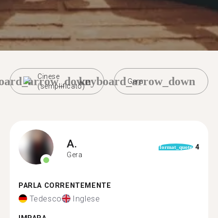
Cinese
oard_arrow_down
keyboard_arrow_down
Gera
(semplificato)
A.
4
format_quote
Gera
PARLA CORRENTEMENTE
Tedesco
Inglese