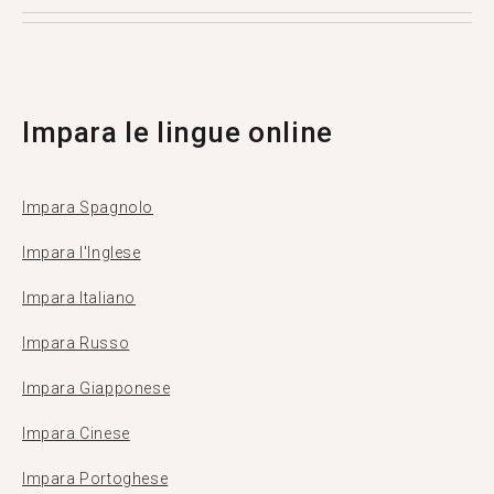
la propria lingua madre. Più di 500.000 persone
visitano Tandem ogni mese, e 1369 di loro sono
di Dili.
Impara le lingue online
Impara Spagnolo
Impara l'Inglese
Impara Italiano
Impara Russo
Impara Giapponese
Impara Cinese
Impara Portoghese