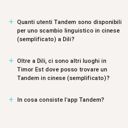
Quanti utenti Tandem sono disponibili
per uno scambio linguistico in cinese
(semplificato) a Dili?
A Dili ci sono 1369 utenti per uno scambio
Oltre a Dili, ci sono altri luoghi in
linguistico in cinese (semplificato).
Timor Est dove posso trovare un
Tandem in cinese (semplificato)?
Puoi trovare un Tandem in cinese (semplificato)
In cosa consiste l'app Tandem?
anche a %%randomCity%%.
Tandem è un'applicazione per lo scambio
linguistico dove gli utenti si insegnano a vicenda