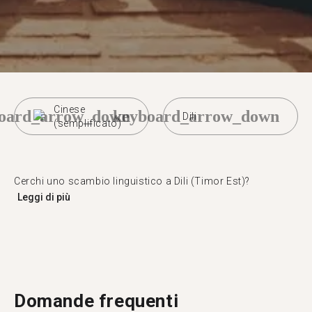
Cinese
oard_arrow_down
keyboard_arrow_down
Dili
(semplificato)
Cerchi uno scambio linguistico a Dili (Timor Est)?
Leggi di più
Domande frequenti