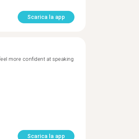
Scarica la app
feel more confident at speaking
Scarica la app