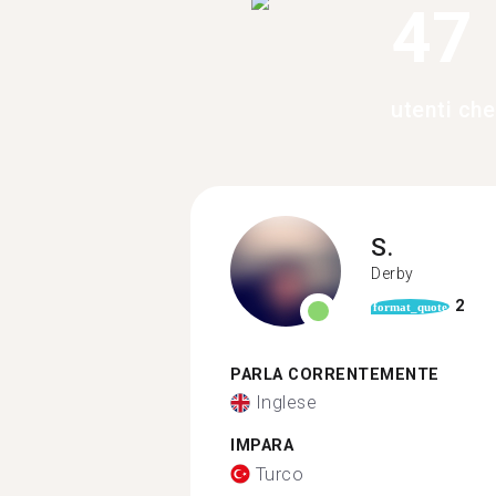
47
utenti ch
S.
Derby
2
format_quote
PARLA CORRENTEMENTE
Inglese
IMPARA
Turco