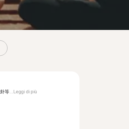
等...
Leggi di più