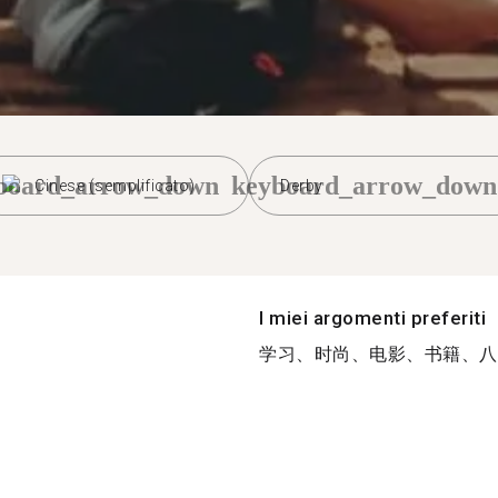
board_arrow_down
keyboard_arrow_down
Cinese (semplificato)
Derby
I miei argomenti preferiti
学习、时尚、电影、书籍、八卦