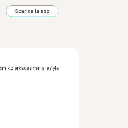
Scarica la app
m kız arkadaşımın ailesiyle