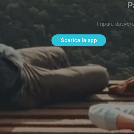
P
Impara davvero
Scarica la app