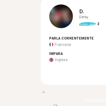
D.
Derby
2
format_quote
PARLA CORRENTEMENTE
Francese
IMPARA
Inglese
Trova più di