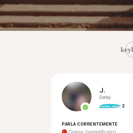
key
J.
Derby
2
format_quote
PARLA CORRENTEMENTE
Cinese (semplificato)