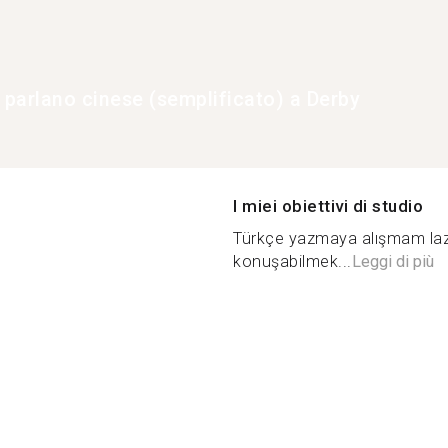
e parlano cinese (semplificato) a Derby
I miei obiettivi di studio
Türkçe yazmaya alışmam lazı
konuşabilmek...
Leggi di più