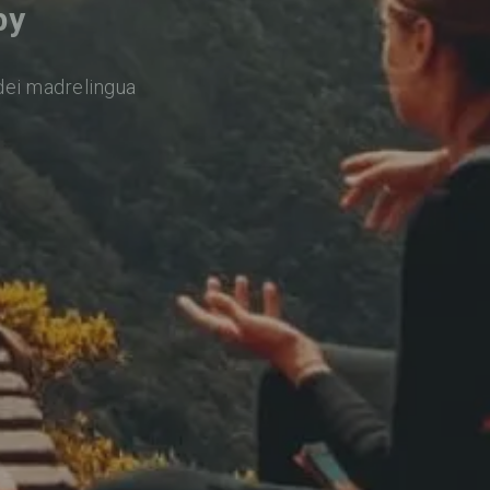
by
dei madrelingua