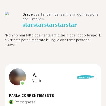
Grace
usa Tandem per sentirsi in connessione
con il mondo.
star
star
star
star
star
"Non ho mai fatto così tante amicizie in così poco tempo. È
divertente poter imparare le lingue con tante persone
nuove."
A.
1
format_quote
Videira
PARLA CORRENTEMENTE
Portoghese