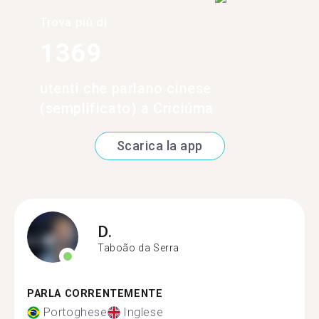
Trova più di
1369
utenti che parlano cinese
(semplificato) a Criciúma
Scarica la app
D.
Taboão da Serra
PARLA CORRENTEMENTE
Portoghese
Inglese