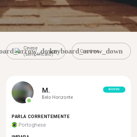
Cinese
oard_arrow_down
keyboard_arrow_down
Criciúma
(semplificato)
M.
NUOVO
Belo Horizonte
PARLA CORRENTEMENTE
Portoghese